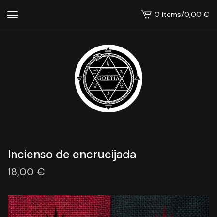
0 items
/
0,00
€
View
cart
-
Incienso de encrucijada
18,00
€