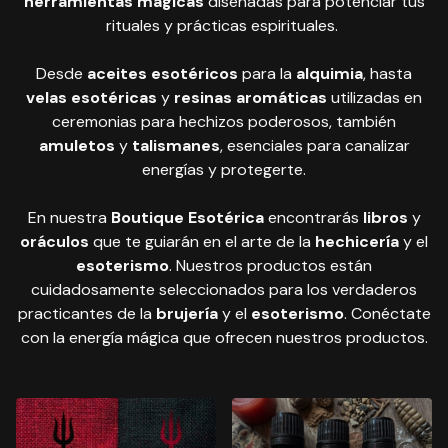
herramientas mágicas
diseñadas para potenciar tus
rituales y prácticas espirituales.
Desde
aceites esotéricos
para la
alquimia
, hasta
velas esotéricas
y
resinas aromáticas
utilizadas en
ceremonias para hechizos poderosos, también
amuletos
y
talismanes
, esenciales para canalizar
energías y protegerte.
En nuestra
Boutique Esotérica
encontrarás
libros
y
oráculos
que te guiarán en el arte de la
hechicería
y el
esoterismo
. Nuestros productos están
cuidadosamente seleccionados para los verdaderos
practicantes de la
brujería
y el
esoterismo
. Conéctate
con la energía mágica que ofrecen nuestros productos.