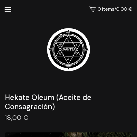
0 items
/
0,00
€
View
cart
-
Hekate Oleum (Aceite de
Consagración)
18,00
€