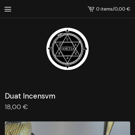
0 items
/
0,00
€
View
cart
-
Duat Incensvm
18,00
€