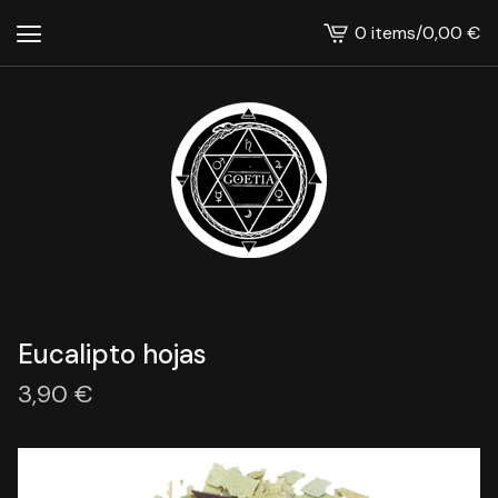
0 items
/
0,00
€
View
cart
-
Eucalipto hojas
3,90
€