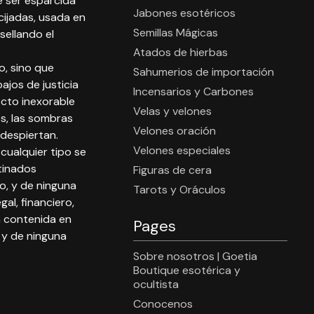
 ser esparcida
Jabones esotéricos
cijadas, usada en
Semillas Mágicas
sellando el
Atados de hierbas
o, sino que
Sahumerios de importación
ajos de justicia
Incensarios y Carbones
ecto inexorable
Velas y velones
os, las sombras
Velones oración
despiertan.
Velones especiales
 cualquier tipo se
tinados
Figuras de cera
o, y de ninguna
Tarots y Oráculos
al, financiero,
n contenida en
Pages
a y de ninguna
Sobre nosotros | Goetia
Boutique esotérica y
ocultista
Conocenos