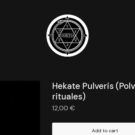
Hekate Pulveris (Pol
rituales)
12,00
€
Add to cart