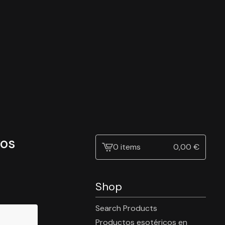
vos
0 items
0,00
€
View
cart
-
Shop
Search Products
Productos esotéricos en