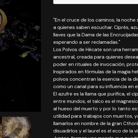
"En el cruce de los caminos, la noche
a quienes saben escuchar. Ciprés, azufr
llaves que la Dama de las Encrucijadas
esperando a ser reclamadas."
Los Polvos de Hécate son una herra
ancestral, creada para quienes desea
poder en rituales de invocación, prote
Inspirados en fórmulas de la magia he
polvos concentran la esencia de la d
como un canal para su influencia en el
El azufre es la llama que purifica, el c
entre mundos, el talco es el magnesi
al hueso del muerto y por lo tanto es
utilidad para trabajos con muertos, 
llamarlos en nombre de la gran Ctho
disuadirlos y el laurel es el eco de la v