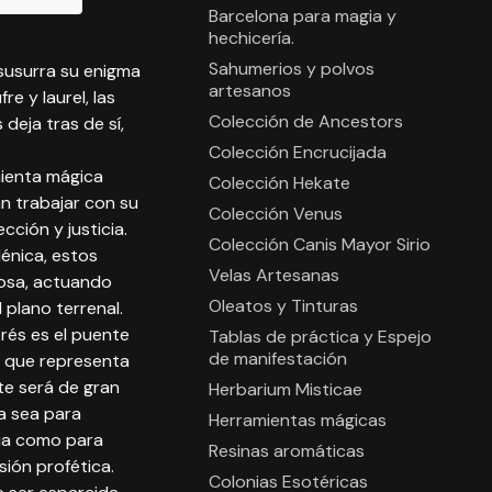
Barcelona para magia y
hechicería.
Sahumerios y polvos
 susurra su enigma
artesanos
e y laurel, las
Colección de Ancestors
 deja tras de sí,
Colección Encrucijada
mienta mágica
Colección Hekate
n trabajar con su
Colección Venus
cción y justicia.
Colección Canis Mayor Sirio
lénica, estos
Velas Artesanas
iosa, actuando
Oleatos y Tinturas
 plano terrenal.
iprés es el puente
Tablas de práctica y Espejo
de manifestación
o que representa
te será de gran
Herbarium Misticae
ya sea para
Herramientas mágicas
nia como para
Resinas aromáticas
isión profética.
Colonias Esotéricas