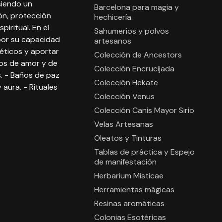
 siendo un
Barcelona para magia y
ón, protección
hechicería.
iritual. En el
Sahumerios y polvos
por su capacidad
artesanos
féticos y aportar
Colección de Ancestors
jos de amor y de
Colección Encrucijada
s. - Baños de paz
Colección Hekate
 aura. - Rituales
Colección Venus
Colección Canis Mayor Sirio
Velas Artesanas
Oleatos y Tinturas
Tablas de práctica y Espejo
de manifestación
Herbarium Misticae
Herramientas mágicas
Resinas aromáticas
Colonias Esotéricas