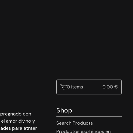
0 items
0,00
€
View
cart
-
Shop
 impregnado con
el amor divino y
Search Products
edades para atraer
Productos esotéricos en