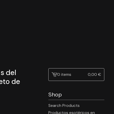
s del
0 items
0,00
€
View
eto de
cart
-
Shop
Search Products
Productos esotéricos en