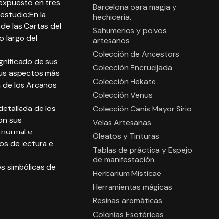
expuesto en tres
Barcelona para magia y
 estudio:En la
hechicería.
 de las Cartas del
Sahumerios y polvos
lo largo del
artesanos
Colección de Ancestors
gnificado de sus
Colección Encrucijada
sus aspectos más
Colección Hekate
a de los Arcanos
Colección Venus
detallada de los
Colección Canis Mayor Sirio
on sus
Velas Artesanas
n normal e
Oleatos y Tinturas
os de lectura e
Tablas de práctica y Espejo
de manifestación
es simbólicas de
Herbarium Misticae
Herramientas mágicas
Resinas aromáticas
Colonias Esotéricas