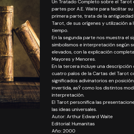
Un Tratado Completo sobre el Tarot 
partes por A.E. Waite para facilitar su
primera parte, trata de la antigüedad
Tarot, de sus orígenes y utilización a 
tiempo.
En la segunda parte nos muestra el si
simbolismos e interpretación según 
elevados, con la explicación complet
Mayores y Menores.
En la tercera incluye una descripción 
cuatro palos de la Cartas del Tarot c
significados adivinatorios en posició
invertida, asÝ como los distintos mod
interpretación.
El Tarot personifica las presentacion
las ideas universales.
Autor: Arthur Edward Waite
Editorial: Humanitas
Año: 2000