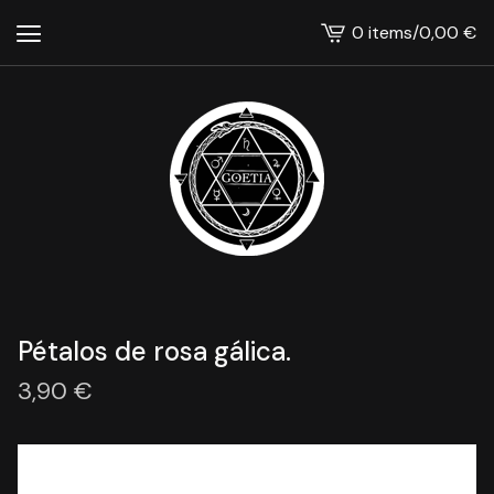
0 items
/
0,00
€
View
cart
-
Pétalos de rosa gálica.
3,90
€