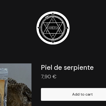
Piel de serpiente
7,90
€
Add to cart