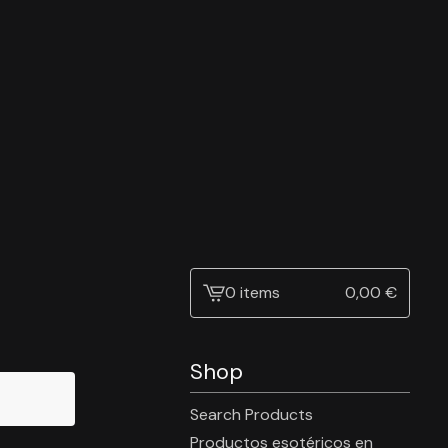
0 items
0,00
€
View
cart
-
Shop
Search Products
Productos esotéricos en