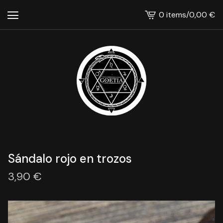
0 items
/
0,00
€
View
cart
-
Sándalo rojo en trozos
3,90
€