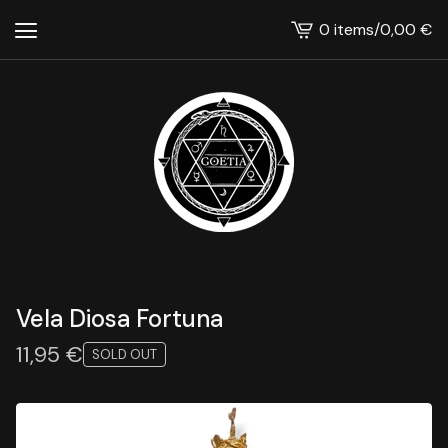
0 items
/
0,00
€
View
cart
-
Vela Diosa Fortuna
11,95
€
SOLD OUT