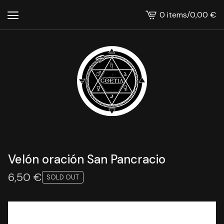
0 items
/
0,00
€
View
cart
-
Velón oración San Pancracio
6,50
€
SOLD OUT